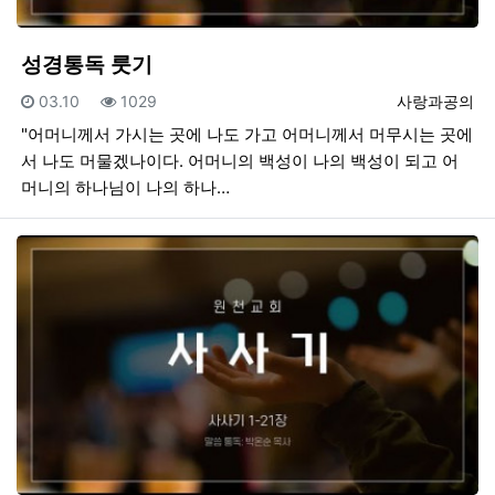
성경통독 룻기
등록일
조회
등록자
03.10
1029
사랑과공의
"어머니께서 가시는 곳에 나도 가고 어머니께서 머무시는 곳에
서 나도 머물겠나이다. 어머니의 백성이 나의 백성이 되고 어
머니의 하나님이 나의 하나…