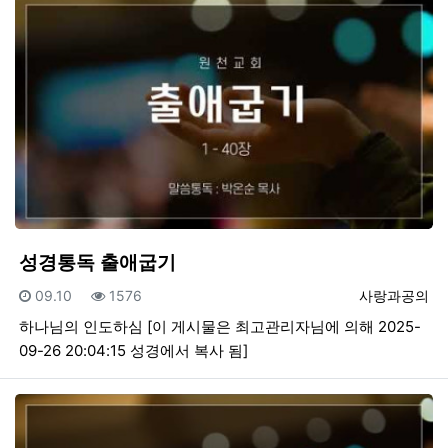
성경통독 출애굽기
등록일
조회
등록자
09.10
1576
사랑과공의
하나님의 인도하심 [이 게시물은 최고관리자님에 의해 2025-
09-26 20:04:15 성경에서 복사 됨]