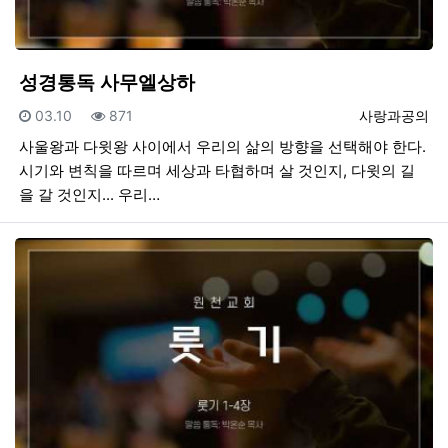
성경통독 사무엘상하
등록일
조회
등록자
03.10
871
사랑과공의
사울왕과 다윗왕 사이에서 우리의 삶의 방향을 선택해야 한다.
시기와 변칙을 따르며 세상과 타협하며 살 것인지, 다윗의 길
을 갈 것인지... 우리…