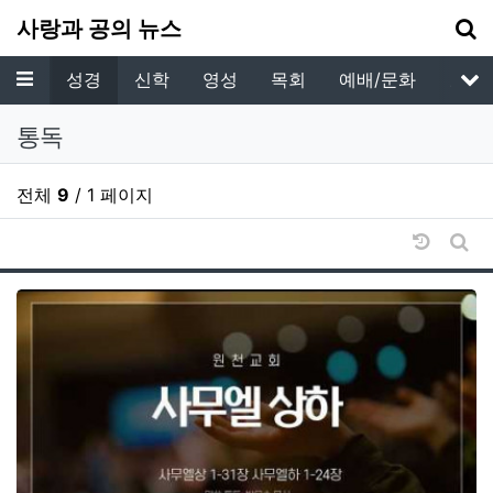
기
사랑과 공의 뉴스
메뉴
성경
신학
영성
목회
예배/문화
교육
서
통독
전체
9
/ 1 페이지
날짜순 
게시