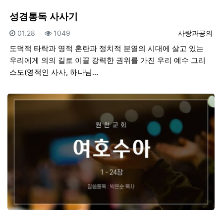
성경통독 사사기
등록일
조회
등록자
01.28
1049
사랑과공의
도덕적 타락과 영적 혼란과 정치적 분열의 시대에 살고 있는
우리에게 의의 길로 이끌 강력한 권위를 가진 우리 예수 그리
스도(영적인 사사, 하나님…