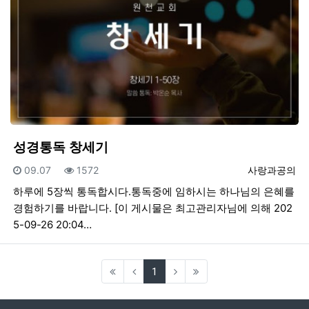
성경통독 창세기
등록일
조회
등록자
09.07
1572
사랑과공의
하루에 5장씩 통독합시다.통독중에 임하시는 하나님의 은혜를
경험하기를 바랍니다. [이 게시물은 최고관리자님에 의해 202
5-09-26 20:04…
(current)
1