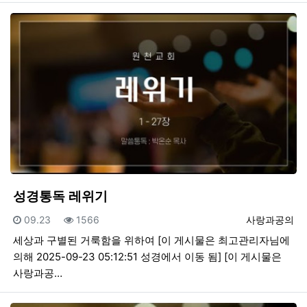
성경통독 레위기
등록일
조회
등록자
09.23
1566
사랑과공의
세상과 구별된 거룩함을 위하여 [이 게시물은 최고관리자님에
의해 2025-09-23 05:12:51 성경에서 이동 됨] [이 게시물은
사랑과공…