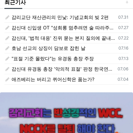
최근기사
감리교단 재산관리의 민낯: 기념교회의 빚 2편
등록일
07.31
감신대 신입생 OT "성희롱 멈추려면 술 따라주기"
등록일
07.27
감신대, '법적 대응' 진위 묻는 본지 질의에 끝내 '침묵'
등록일
07.22
호남 선교의 상징이 담보로 잡힌 날
등록일
07.16
"표절 기준 몰랐다"는 유경동 총장 주장
등록일
07.13
감신대 유경동 총장 '악의적 표절' 판정 한국연구재단 보고서 전문 전격 공개
등록일
07.06
애즈베리는 버리고 퀴어신학은 품는가?
등록일
07.04