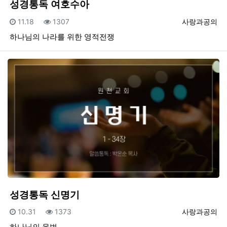
성경통독 여호수아
등록일
조회
등록자
11.18
1307
사랑과공의
하나님의 나라를 위한 영적전쟁
성경통독 신명기
등록일
조회
등록자
10.31
1373
사랑과공의
하나님의 율법