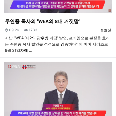
주연종 목사의 "WEA의 8대 거짓말"
등록일
조회
등록자
09.26
1733
설호진
지난 “WEA ‘제2의 광우병 괴담’ 발언, 프레임으로 본질을 흐리
는 주연종 목사 발언을 성경으로 검증하다” 에 이어 시리즈로
9월 21일자에 …