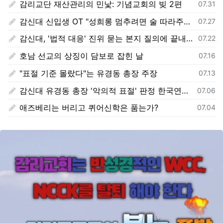
감리교단 재산관리의 민낯: 기념교회의 빚 2편
등록일
07.31
감신대 신입생 OT "성희롱 멈추려면 술 따라주기"
등록일
07.27
감신대, '법적 대응' 진위 묻는 본지 질의에 끝내 '침묵'
등록일
07.22
호남 선교의 상징이 담보로 잡힌 날
등록일
07.16
"표절 기준 몰랐다"는 유경동 총장 주장
등록일
07.13
감신대 유경동 총장 '악의적 표절' 판정 한국연구재단 보고서 전문 전격 공개
등록일
07.06
애즈베리는 버리고 퀴어신학은 품는가?
등록일
07.04