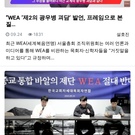
“WEA ‘제2의 광우병 괴담’ 발언, 프레임으로 본
질…
등록일
조회
등록자
09.24
1831
설호진
최근 WEA(세계복음연맹) 서울총회 조직위원회는 여러 언론과
미디어를 통해 WEA를 비판하는 목회자·신학자들을 “거짓말을
하고 있다”고 규정하며…