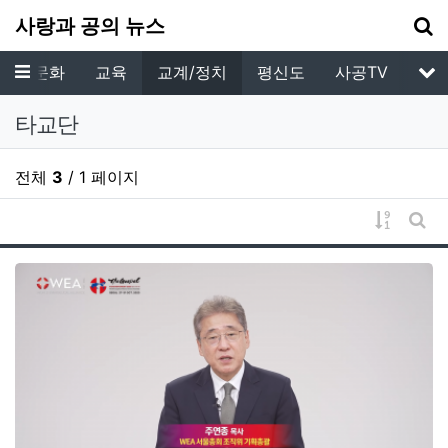
기
사랑과 공의 뉴스
메뉴
예배/문화
교육
교계/정치
평신도
사공TV
서
타교단
전체
3
/ 1 페이지
게시물 
게시