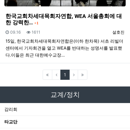
한국교회차세대목회자연합, WEA 서울총회에 대
댓글
한 강력한…
1
등록일
조회
등록자
09.16
1611
설호진
15일, 한국교회차세대목회자연합은(이하 한차목) 서초 리빌더
센터에서 기자회견을 열고 WEA를 반대하는 성명서를 발표했
다.이들은 최근 대한예수교장…
(current)
1
교계/정치
감리회
타교단