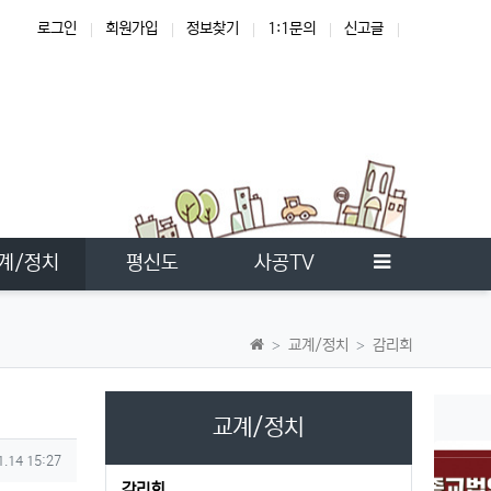
로그인
회원가입
정보찾기
1:1문의
신고글
한국교회
사이드바
계/정치
평신도
사공TV
교계/정치
감리회
교계/정치
1.14 15:27
감리회