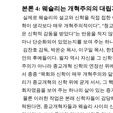
본론
4:
웨슬리는 개혁주의의 대립
실제로 웨슬리의 설교와 신학을 직접 접한
학이 생각보다 매우 개혁주의적이다
”, “
청교
은 신학적 감동을 받았다
”
는 반응을 적지 않
마나 단순화되어 있었는지를 보여 주는 하나
김찬호 감독
,
박온순 목사
,
이구일 목사
,
한
안의 후예들이다
.
필자 역시 자신을 그 신
주의가 아니라 종교개혁 신학의 연장선 위
서 종종
“
목회와 신학이 매우 개혁주의와 닮
리가 종교개혁의 신학 위에 굳게 서서
,
그 
회자였음을 보여 주는 하나의 살아 있는 증거
물론 이러한 작업은 본래 신학자들이 감당
락된다면
,
종교개혁자들과 웨슬리 사이의 