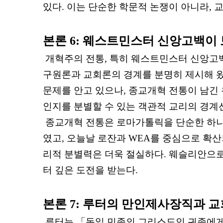
있다
.
이는 단순한 학문적 논쟁이 아니라
,
교
본론
6:
웨스트민스터 신앙고백이 
개혁주의 전통
,
특히 웨스트민스터 신앙고
구원론과 교회론의 경계를 분명히 제시해 
문제를 안고 있으나
,
종교개혁 전통이 남긴
인지를 분별할 수 있는 객관적 교리의 경
종교개혁 전통은 로마가톨릭을 단순한 하나
였고
,
오늘날 로잔과
WEA
를 중심으로 확산
리적 분별력은 더욱 절실하다
.
웨슬리안으로
터 깊은 도전을 받는다
.
본론
7:
루터의 만인제사장직과 교
루터는
「
독일 민족의 그리스도인 귀족에게