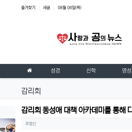
상단 네비
즐겨찾기
새글
08월 06일(목)
메인 메뉴
홈으로
성경
신학
영성
감리회
감리회 동성애 대책 아카데미를 통해 다
작성자 정보
작성
주정신