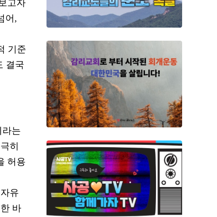
 보고자
넘어
,
적 기준
도 결국
이라는
 극히
을 허용
 자유
한 바