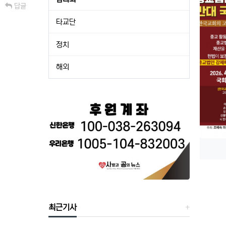
답글
타교단
정치
해외
최근기사