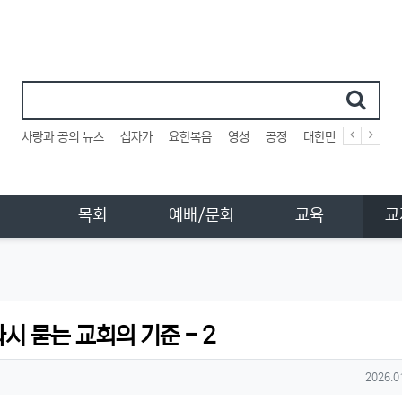
인기검색어
사랑과 공의 뉴스
십자가
요한복음
영성
공정
대한민국
사법부
목회
예배/문화
교육
교
시 묻는 교회의 기준 - 2
작성일
2026.0