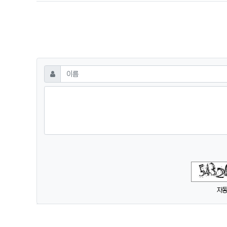
댓글쓰기
필수
이름
숫자음성듣기
새로고침
자동