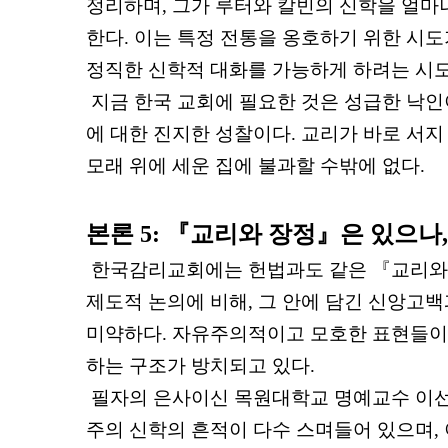
정리하며
,
그가 루터와 칼빈의 신학을 얼마
한다
.
이는 특정 전통을 옹호하기 위한 시도
정직한 신학적 대화를 가능하게 하려는 시
지금 한국 교회에 필요한 것은 성급한 낙인
에 대한 진지한 성찰이다
.
교리가 바로 서지
모래 위에 세운 집에 불과할 수밖에 없다
.
본론
5:
『
교리와 장정
』
은 있으나
한국감리교회에는 헌법과도 같은
『
교리와
제도적 논의에 비해
,
그 안에 담긴 신앙고백
미약하다
.
자유주의적이고 모호한 표현들이
하는 구조가 방치되고 있다
.
필자의 은사이신 목원대학교 명예교수 이선희
주의 신학의 흔적이 다수 스며들어 있으며
,