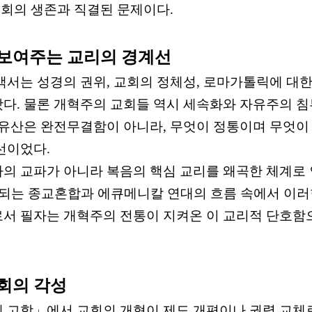
회의 생존과 직결된 문제이다
.
보여주는 교리의 경계선
백서는 성경의 권위
,
교회의 정체성
,
로마가톨릭에 대한
왔다
.
물론 개혁주의 교회들 역시 세속화와 자유주의 
 유산은 완전무결함이 아니라
,
무엇이 정통이며 무엇이
계선이었다
.
의 교파가 아니라 복음의 핵심 교리를 왜곡한 체계로
되는 종교혼합과 에큐메니칼 연대의 흐름 속에서 이러
서 필자는 개혁주의 전통이 지켜온 이 교리적 단호함
회의 각성
 고함
」
에서 교회의 개혁이 제도 개편이나 권력 교체