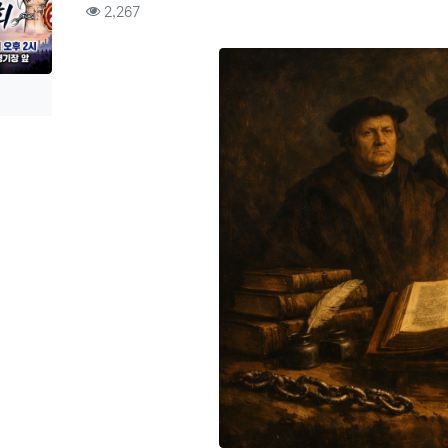
컨텐츠 정보
조회
2,267
본문