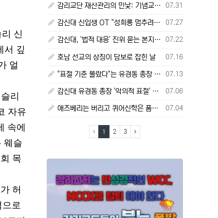
등록일
감리교단 재산관리의 민낯: 기념교회의 빚 2편
07.31
등록일
감신대 신입생 OT "성희롱 멈추려면 술 따라주기"
07.27
리 신
등록일
감신대, '법적 대응' 진위 묻는 본지 질의에 끝내 '침묵'
07.22
에서 깊
등록일
호남 선교의 상징이 담보로 잡힌 날
07.16
가 얼
등록일
"표절 기준 몰랐다"는 유경동 총장 주장
07.13
등록일
감신대 유경동 총장 '악의적 표절' 판정 한국연구재단 보고서 전문 전격 공개
07.06
웨슬리
등록일
애즈베리는 버리고 퀴어신학은 품는가?
07.04
코 자유
제 속에
(current)
(next)
1
2
3
 웨슬
회 목
가 허
적으로