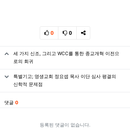
0
0
추천
비추천
SNS 공유
관련자료
세 가지 신조, 그리고 WCC를 통한 종교개혁 이전으
로의 회귀
특별기고; 영생교회 정요셉 목사 이단 심사 평결의
신학적 문제점
댓글
0
등록된 댓글이 없습니다.