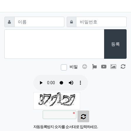
댓글쓰기
필수
필수
이름
비밀번호
등록
이모티콘
폰트어썸
동영상
이미지
새
비밀
자동등록방지 숫자를 순서대로 입력하세요.