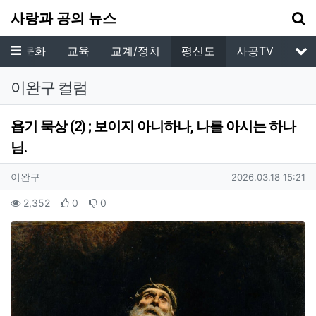
기
사랑과 공의 뉴스
메뉴
예배/문화
교육
교계/정치
평신도
사공TV
서
이완구 컬럼
욥기 묵상 (2) ; 보이지 아니하나, 나를 아시는 하나
님.
작성자 정보
작성
작성일
이완구
2026.03.18 15:21
컨텐츠 정보
조회
추천
비추천
2,352
0
0
본문