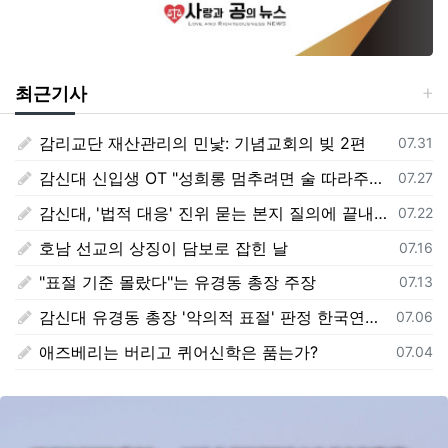
최근기사
감리교단 재산관리의 민낯: 기념교회의 빚 2편
등록일
07.31
감신대 신입생 OT "성희롱 멈추려면 술 따라주기"
등록일
07.27
감신대, '법적 대응' 진위 묻는 본지 질의에 끝내 '침묵'
등록일
07.22
호남 선교의 상징이 담보로 잡힌 날
등록일
07.16
"표절 기준 몰랐다"는 유경동 총장 주장
등록일
07.13
감신대 유경동 총장 '악의적 표절' 판정 한국연구재단 보고서 전문 전격 공개
등록일
07.06
애즈베리는 버리고 퀴어신학은 품는가?
등록일
07.04