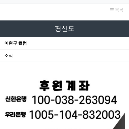
목록
평신도
이완구 컬럼
소식