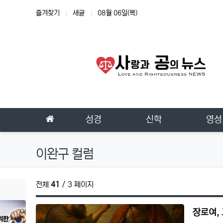
상단 네비
즐겨찾기
새글
08월 06일(목)
메인 메뉴
홈으로
성경
신학
영성
이완구 컬럼
전체
41
/ 3 페이지
장로여,