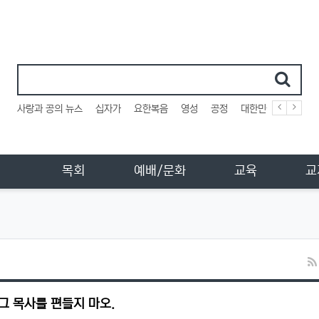
인기검색어
사랑과 공의 뉴스
십자가
요한복음
영성
공정
대한민국
사법부
목회
예배/문화
교육
교
 그 목사를 편들지 마오.