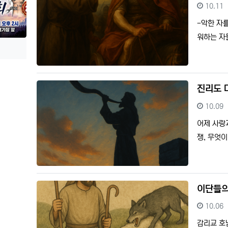
등록일
10.11
-악한 자
워하는 자
진리도 
등록일
10.09
어제 사랑
쟁, 무엇
이단들의
등록일
10.06
감리교 호