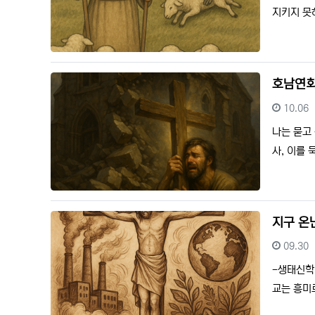
지키지 못
호남연회
등록일
10.06
나는 묻고
사, 이를
지구 온
등록일
09.30
-생태신학
교는 흥미