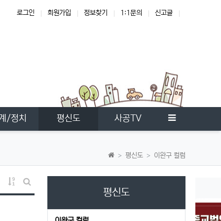
로그인
회원가입
정보찾기
1:1문의
신고글
한국교회
사이드바
계/정치
평신도
사공TV
평신도
이완구 컬럼
RSS
게시물 정렬
평신도
게시판 검색
이완구 컬럼