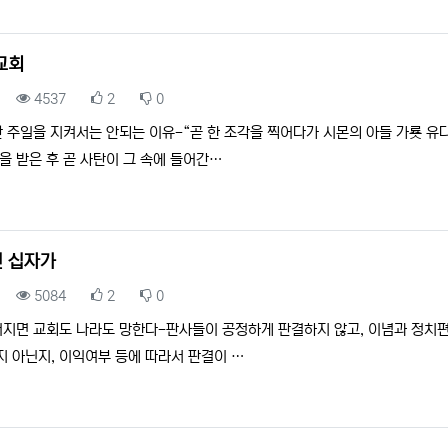
교회
조회
추천
비추천
4537
2
0
찬 주일을 지켜서는 안되는 이유-“곧 한 조각을 찍어다가 시몬의 아들 가룟 유
각을 받은 후 곧 사탄이 그 속에 들어간…
 십자가
조회
추천
비추천
5084
2
0
너지면 교회도 나라도 망한다-판사들이 공정하게 판결하지 않고, 이념과 정치편
지 아닌지, 이익여부 등에 따라서 판결이 …