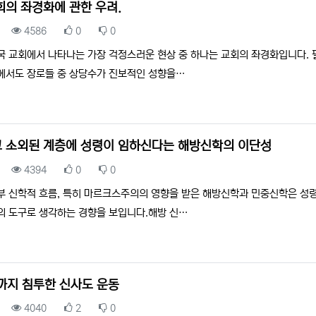
회의 좌경화에 관한 우려.
조회
추천
비추천
4586
0
0
국 교회에서 나타나는 가장 걱정스러운 현상 중 하나는 교회의 좌경화입니다. 
에서도 장로들 중 상당수가 진보적인 성향을…
 소외된 계층에 성령이 임하신다는 해방신학의 이단성
조회
추천
비추천
4394
0
0
부 신학적 흐름, 특히 마르크스주의의 영향을 받은 해방신학과 민중신학은 성
의 도구로 생각하는 경향을 보입니다.해방 신…
까지 침투한 신사도 운동
조회
추천
비추천
4040
2
0