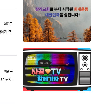
등록자
이완구
다에게 주
등록자
이완구
향, 판사