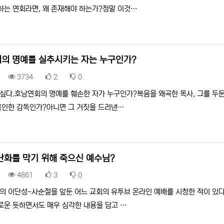
하는 연회라면, 왜 존재해야 하는가?정말 이것…
의 명예를 실추시키는 자는 누구인가?
조회
추천
비추천
3734
2
0
 싶다.호남연회의 명예를 훼손한 자가 누구인가?복음을 왜곡한 목사, 그를 두
 묵인한 감독인가?아니면 그 거짓을 드러낸…
난화를 막기 위해 죽으신 예수님?
조회
추천
비추천
4861
3
0
의 이단성-사순절을 앞둔 어느 교회의 유투브 온라인 예배를 시청한 적이 있다.
로운 듯하면서도 매우 심각한 내용을 담고 …