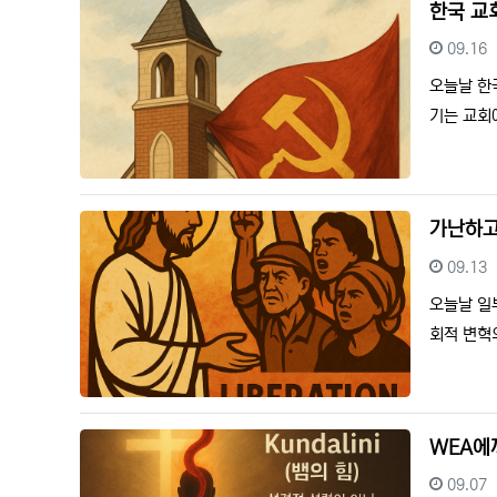
한국 교
등록일
09.16
오늘날 한
기는 교회
가난하고
등록일
09.13
오늘날 일
회적 변혁
WEA에
등록일
09.07