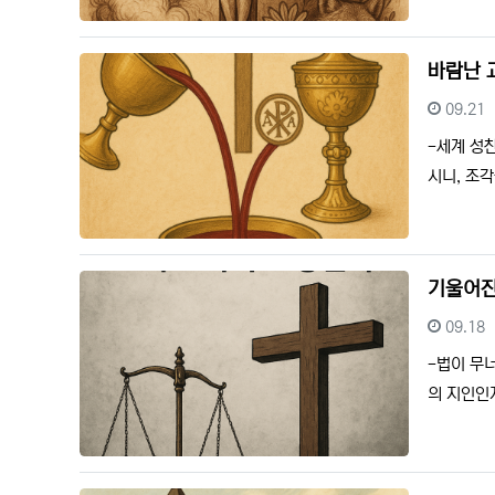
바람난 
등록일
09.21
-세계 성
시니, 조
기울어진
등록일
09.18
-법이 무
의 지인인