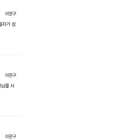
등록자
이완구
필자가 섬
등록자
이완구
령님을 사
등록자
이완구