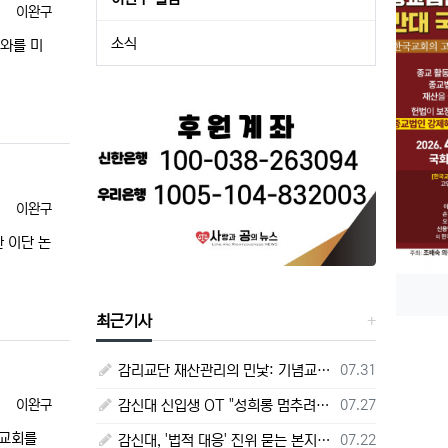
등록자
이완구
소식
호와를 미
등록자
이완구
 이단 논
최근기사
등록일
감리교단 재산관리의 민낯: 기념교회의 빚 2편
07.31
등록일
등록자
감신대 신입생 OT "성희롱 멈추려면 술 따라주기"
07.27
이완구
.교회를
등록일
감신대, '법적 대응' 진위 묻는 본지 질의에 끝내 '침묵'
07.22