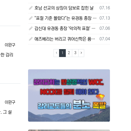
등록일
호남 선교의 상징이 담보로 잡힌 날
07.16
등록일
"표절 기준 몰랐다"는 유경동 총장 주장
07.13
등록일
감신대 유경동 총장 '악의적 표절' 판정 한국연구재단 보고서 전문 전격 공개
07.06
등록일
애즈베리는 버리고 퀴어신학은 품는가?
07.04
등록자
이완구
(current)
(next)
1
2
3
둔한 감리
등록자
이완구
 그 설